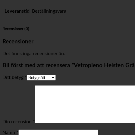
Leveranstid
Beställningsvara
Recensioner (0)
Recensioner
Det finns inga recensioner än.
Bli först med att recensera ”Vetropieno Helsten Grå
Ditt betyg
*
Din recension
*
Namn
*