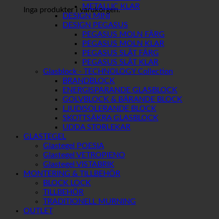
METALLIC KLAR
Inga produkter i varukorgen.
DESIGN MINI
DESIGN PEGASUS
PEGASUS MOLN FÄRG
PEGASUS MOLN KLAR
PEGASUS SLÄT FÄRG
PEGASUS SLÄT KLAR
Glasblock - TECHNOLOGY Collection
BRANDBLOCK
ENERGISPARANDE GLASBLOCK
GOLVBLOCK & BÄRANDE BLOCK
LJUDISOLERANDE BLOCK
SKOTTSÄKRA GLASBLOCK
UDDA STORLEKAR
GLASTEGEL
Glastegel POESIA
Glastegel VETROPIENO
Glastegel VISTABRIK
MONTERING & TILLBEHÖR
BLOCK LOCK
TILLBEHÖR
TRADITIONELL MURNING
OUTLET