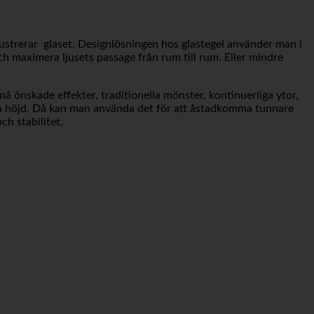
lustrerar glaset. Designlösningen hos glastegel använder man i
och maximera ljusets passage från rum till rum. Eller mindre
ppnå önskade effekter, traditionella mönster, kontinuerliga ytor,
d och höjd. Då kan man använda det för att åstadkomma tunnare
ch stabilitet.