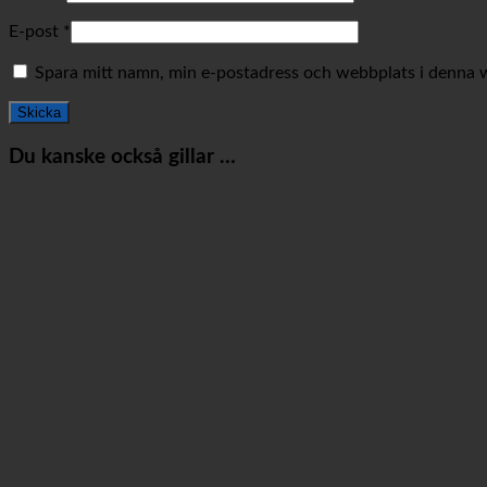
E-post
*
Spara mitt namn, min e-postadress och webbplats i denna we
Du kanske också gillar …