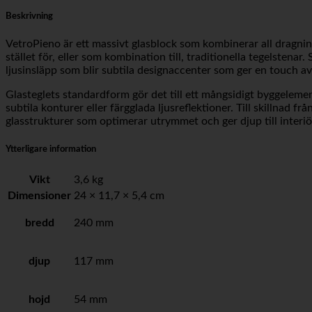
Beskrivning
VetroPieno är ett massivt glasblock som kombinerar all dragnin
stället för, eller som kombination till, traditionella tegelstena
ljusinsläpp som blir subtila designaccenter som ger en touch av 
Glasteglets standardform gör det till ett mångsidigt byggelement f
subtila konturer eller färgglada ljusreflektioner. Till skillna
glasstrukturer som optimerar utrymmet och ger djup till interiöre
Ytterligare information
Vikt
3,6 kg
Dimensioner
24 × 11,7 × 5,4 cm
bredd
240 mm
djup
117 mm
hojd
54 mm