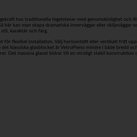
gskraft hos traditionella tegelstenar med genomskinlighet och il
r. Så här kan man skapa dramatiska innerväggar eller skiljeväggar 
stil, karaktär och färg.
ör flexibel installation. Välj horisontellt eller vertikalt fritt u
d från det klassiska glasblocket är VetroPieno mindre i både bred
r. Det massiva glaset bidrar till en otroligt stabil konstruktion o