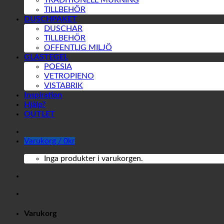
TRADITIONELL MURNING
TILLBEHÖR
DUSCHPAKET
DUSCHAR
TILLBEHÖR
OFFENTLIG MILJÖ
GLASTEGEL
POESIA
VETROPIENO
VISTABRIK
Inspiration
Hjälp?
OUTLET
Varukorg /
0
kr
Inga produkter i varukorgen.
Varukorg