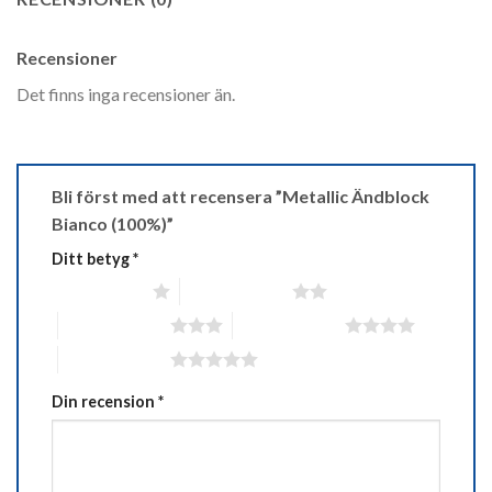
Recensioner
Det finns inga recensioner än.
Bli först med att recensera ”Metallic Ändblock
Bianco (100%)”
Ditt betyg
*
1 av 5 stjärnor
2 av 5 stjärnor
3 av 5 stjärnor
4 av 5 stjärnor
5 av 5 stjärnor
Din recension
*