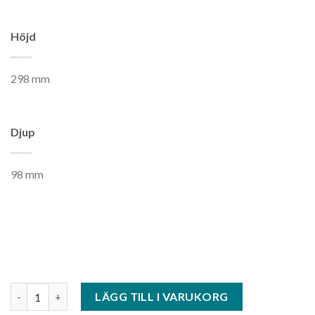
Höjd
298 mm
Djup
98 mm
Slät Frost - 298 x 298 mm mängd
LÄGG TILL I VARUKORG