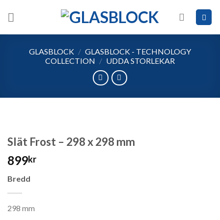
Skip
to
content
GLASBLOCK
/
GLASBLOCK - TECHNOLOGY
COLLECTION
/
UDDA STORLEKAR
Slät Frost – 298 x 298 mm
899
kr
Bredd
298 mm