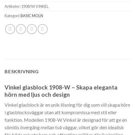
Artikelnr:
1908/W VINKEL
Kategori:
BASIC MOLN
BESKRIVNING
Vinkel glasblock 1908-W – Skapa eleganta
hörn med ljus och design
Vinkel glasblock är en unik lösning för dig som vill skapa hörn
i glasblocksväggar utan att kompromissa med stil eller
funktion. Modellen 1908-W Vinkel är designad för att ge en
sömlös övergång mellan två väggar, vilket gör den idealisk
för både privata hem och offentliga miljöer där ljusinsläpp