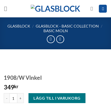
Skip
to
content
GLASBLOCK
/
GLASBLOCK - BASIC COLLECTION
/
BASIC MOLN
1908/W Vinkel
349
kr
1908/W Vinkel mängd
LÄGG TILL I VARUKORG