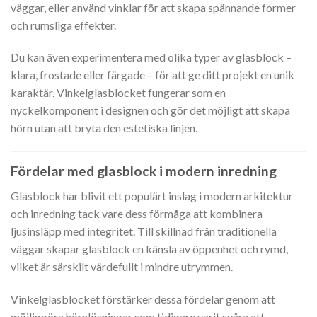
väggar, eller använd vinklar för att skapa spännande former
och rumsliga effekter.
Du kan även experimentera med olika typer av glasblock –
klara, frostade eller färgade – för att ge ditt projekt en unik
karaktär. Vinkelglasblocket fungerar som en
nyckelkomponent i designen och gör det möjligt att skapa
hörn utan att bryta den estetiska linjen.
Fördelar med glasblock i modern inredning
Glasblock har blivit ett populärt inslag i modern arkitektur
och inredning tack vare dess förmåga att kombinera
ljusinsläpp med integritet. Till skillnad från traditionella
väggar skapar glasblock en känsla av öppenhet och rymd,
vilket är särskilt värdefullt i mindre utrymmen.
Vinkelglasblocket förstärker dessa fördelar genom att
möjliggöra hörnlösningar som tidigare varit svåra att