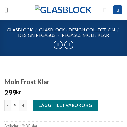
Skip
to
content
GLASBLOCK
/
GLASBLOCK - DESIGN COLLECTION
/
DESIGN PEGASUS
/
PEGASUS MOLN KLAR
Moln Frost Klar
299
kr
Moln Frost Klar mängd
LÄGG TILL I VARUKORG
Artikelnr:
19/OF Klar