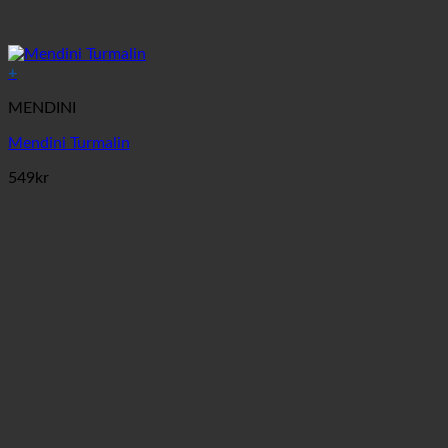
+
MENDINI
Mendini Turmalin
549
kr