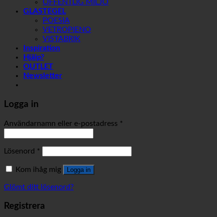
OFFENTLIG MILJÖ
GLASTEGEL
POESIA
VETROPIENO
VISTABRIK
Inspiration
Hjälp?
OUTLET
Newsletter
Logga in
Användarnamn eller e-postadress
*
Lösenord
*
Kom ihåg mig
Logga in
Glömt ditt lösenord?
Registrera