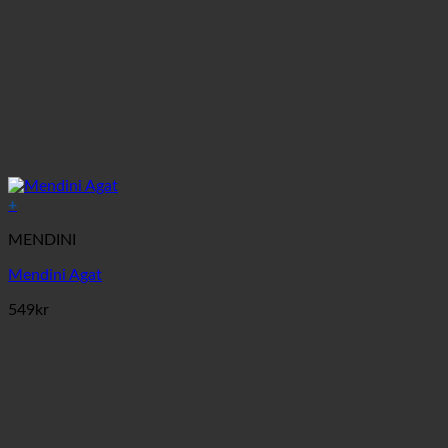
+
MENDINI
Mendini Agat
549
kr