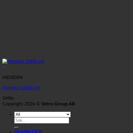
+
MENDINI
Mendini 100% Vit
549
kr
Copyright 2026 ©
Vetro Group AB
Sök
efter:
GLASBLOCK