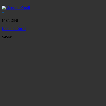
+
MENDINI
Mendini Korall
549
kr