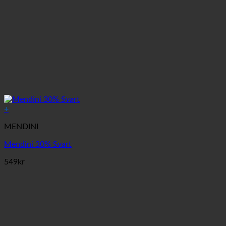
+
MENDINI
Mendini 30% Svart
549
kr