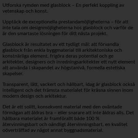
Utforska rymden med glasblock – En perfekt koppling av
vetenskap och konst.
Upptäck de exceptionella prestandamöjligheterna – för att
inte tala om designmöjligheterna hos glasblock och varför de
är den smartaste lösningen för ditt nästa projekt.
Glasblock är resultatet av ett tydligt mål: att förvandla
glasblock från enkla byggmaterial till arkitektoniska och
konstnärliga element, frigöra deras potential och ge
arkitekter, designers och inredningsarkitekter ett nytt element
att använda i skapandet av högstanivå, formella estetiska
skapelser.
Transparent, lätt, vackert och hållbart, idag är glasblock också
intelligent och det främsta materialet för kräsna sinnen inom
modern design och arkitektur.
Det är ett solitt, konsekvent material med den oväntade
förmågan att åldras bra – eller snarare att inte åldras alls. Det
hållbara materialet är framförallt både 100 %
återvinningsbart och oändligt återvinningsbart, en kvalitet
oöverträffad av något annat byggnadsmaterial.