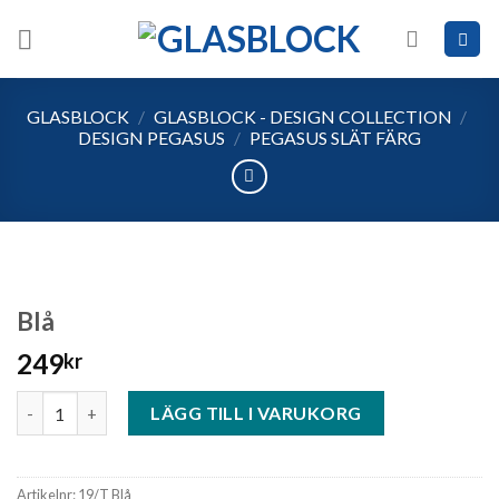
Skip
to
content
GLASBLOCK
/
GLASBLOCK - DESIGN COLLECTION
/
DESIGN PEGASUS
/
PEGASUS SLÄT FÄRG
Blå
249
kr
Blå mängd
LÄGG TILL I VARUKORG
Artikelnr:
19/T Blå