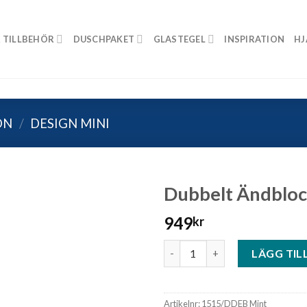
 TILLBEHÖR
DUSCHPAKET
GLASTEGEL
INSPIRATION
HJ
ON
/
DESIGN MINI
Dubbelt Ändbloc
949
kr
Dubbelt Ändblock Mini Grön 
LÄGG TIL
Artikelnr:
1515/DDEB Mint