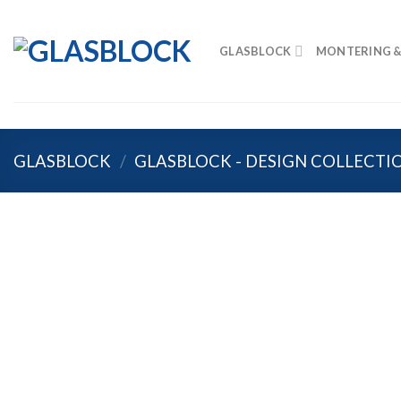
Skip
to
GLASBLOCK
MONTERING &
content
GLASBLOCK
/
GLASBLOCK - DESIGN COLLECTI