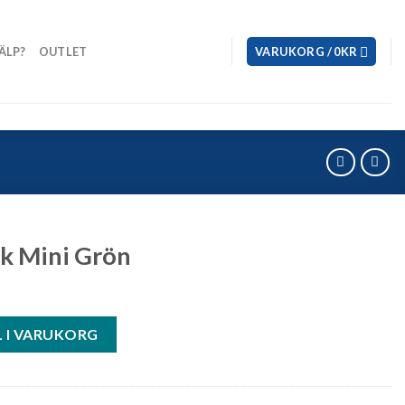
ÄLP?
OUTLET
VARUKORG /
0
KR
k Mini Grön
mängd
L I VARUKORG