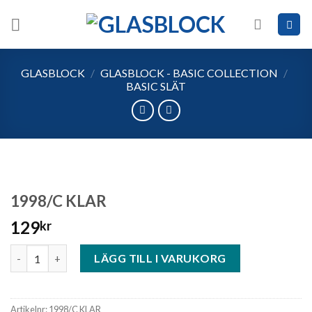
Skip
to
content
GLASBLOCK
/
GLASBLOCK - BASIC COLLECTION
/
BASIC SLÄT
1998/C KLAR
129
kr
1998/C KLAR mängd
LÄGG TILL I VARUKORG
Artikelnr:
1998/C KLAR