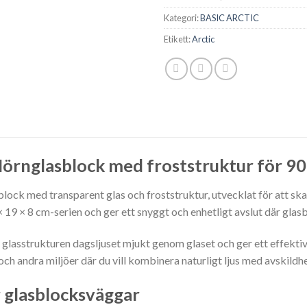
Kategori:
BASIC ARCTIC
Etikett:
Arctic
rnglasblock med froststruktur för 90
ock med transparent glas och froststruktur, utvecklat för att s
× 19 × 8 cm-serien och ger ett snyggt och enhetligt avslut där gla
e glasstrukturen dagsljuset mjukt genom glaset och ger ett effek
ch andra miljöer där du vill kombinera naturligt ljus med avskildhe
 glasblocksväggar