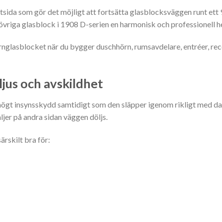
ida som gör det möjligt att fortsätta glasblocksväggen runt ett
vriga glasblock i 1908 D-serien en harmonisk och professionell he
nglasblocket när du bygger duschhörn, rumsavdelare, entréer, rec
ljus och avskildhet
högt insynsskydd samtidigt som den släpper igenom rikligt med dags
aljer på andra sidan väggen döljs.
rskilt bra för: