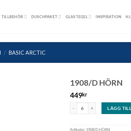
 TILLBEHÖR
DUSCHPAKET
GLASTEGEL
INSPIRATION
HJ
N
/
BASIC ARCTIC
1908/D HÖRN
449
kr
1908/D HÖRN mängd
LÄGG TIL
Artikelnr:
1908/D HÖRN