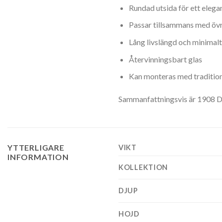
Rundad utsida för ett elega
Passar tillsammans med övr
Lång livslängd och minimalt
Återvinningsbart glas
Kan monteras med tradition
Sammanfattningsvis är 1908 D H
YTTERLIGARE
VIKT
INFORMATION
KOLLEKTION
DJUP
HOJD