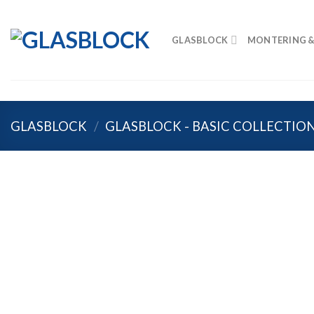
Skip
to
GLASBLOCK
MONTERING &
content
GLASBLOCK
/
GLASBLOCK - BASIC COLLECTIO