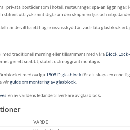
a i privata bostäder som i hotell, restauranger, spa-anläggningar, 
h stilrent uttryck samtidigt som den skapar en ljus och inbjudande 
ll när de vill ha ett högre insynsskydd än vad släta glasblock erbj
ed traditionell murning eller tillsammans med våra
Block Lock
met ger ett snabbt, stabilt och noggrant montage.
örnblocket med övriga
1908 D glasblock
för att skapa en enhetli
a vår
guide om montering av glasblock
.
ves
, en av världens ledande tillverkare av glasblock.
ationer
VÄRDE