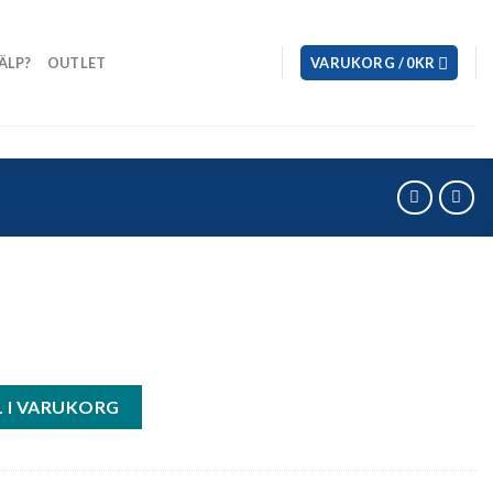
ÄLP?
OUTLET
VARUKORG /
0
KR
L I VARUKORG