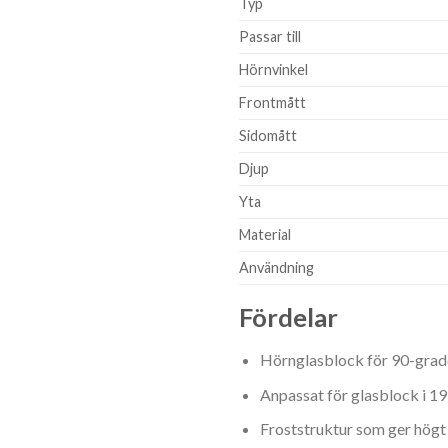
Typ
Passar till
Hörnvinkel
Frontmått
Sidomått
Djup
Yta
Material
Användning
Fördelar
Hörnglasblock för 90-grad
Anpassat för glasblock i 19
Froststruktur som ger högt 