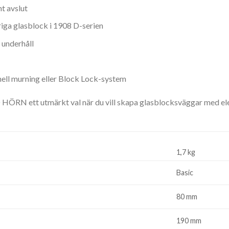
nt avslut
iga glasblock i 1908 D-serien
 underhåll
ell murning eller Block Lock-system
ÖRN ett utmärkt val när du vill skapa glasblocksväggar med elega
1,7 kg
Basic
80 mm
190 mm