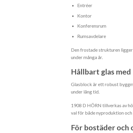
Entréer
Kontor
Konferensrum
Rumsavdelare
Den frostade strukturen ligger 
under många år.
Hållbart glas med 
Glasblock är ett robust byggm
under lång tid.
1908 D HÖRN tillverkas av högkv
val för både nyproduktion och
För bostäder och o