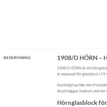
1908/D HÖRN – Hö
BESKRIVNING
1908 D HÖRN är ett hörnglasbl
är anpassat för glasblock i 19 
Samtidigt sprider den frostad
duschväggar, badrum, entréer o
Hörnglasblock för