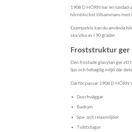
1908 D HÖRN har en rundad uts
hörnblocket tillsammans med ö
Exempelvis kan du använda hör
ska vika av i 90 grader.
Froststruktur ger 
Den frostade glasytan ger ett 
ljus och behaglig miljö där det
Därför passar 1908 D HÖRN sä
Duschväggar
Badrum
Spa- och relaxmiljöer
Tvättstugor