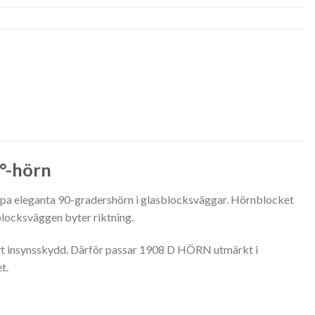
°-hörn
kapa eleganta 90-gradershörn i glasblocksväggar. Hörnblocket
sblocksväggen byter riktning.
tivt insynsskydd. Därför passar 1908 D HÖRN utmärkt i
t.